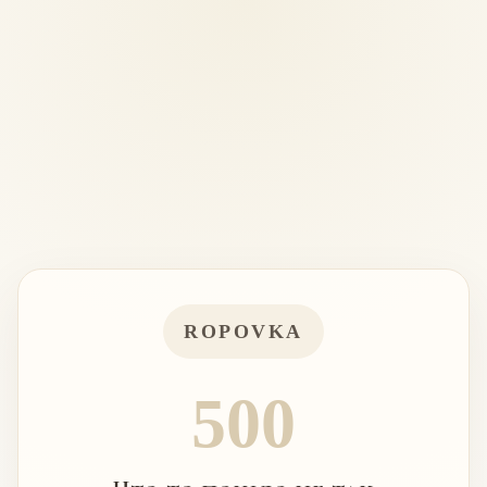
ROPOVKA
500