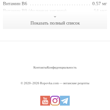
Витамин B6
0.57 мг
Витамин B9 (фолиевая кислота)
54 мкг
Витамин C
30 мг
Показать полный список
Витамин E
0.32 мг
Витамин А
54 мкг
Вода
186 г
Железо
0.83 мг
Жиры
0.57 г
Калий
610 мг
Кальций
29 мг
Контакты
Конфиденциальность
Клетчатка
3.3 г
Магний
52 мг
© 2020–2026 Ropovka.com — веганские рецепты
Натрий
10 мг
Сахар
23 г
Углеводы
40 г