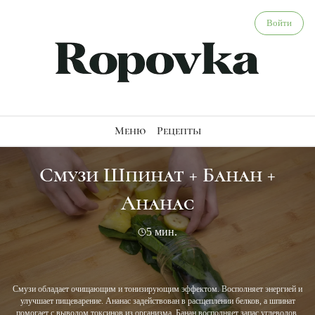
Смузи Шпинат + Банан + Ананас - веганский рецепт
Войти
Меню
Рецепты
Смузи Шпинат + Банан +
Ананас
5 мин.
Смузи обладает очищающим и тонизирующим эффектом. Восполняет энергией и
улучшает пищеварение. Ананас задействован в расщеплении белков, а шпинат
помогает с выводом токсинов из организма. Банан восполняет запас углеводов,