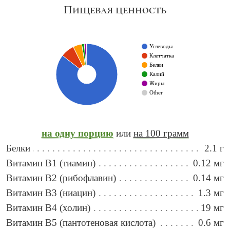
Пищевая ценность
Углеводы
Клетчатка
Белки
Калий
Жиры
Other
на одну порцию
или
на 100 грамм
Белки
2.1 г
Витамин B1 (тиамин)
0.12 мг
Витамин B2 (рибофлавин)
0.14 мг
Витамин B3 (ниацин)
1.3 мг
Витамин B4 (холин)
19 мг
Витамин B5 (пантотеновая кислота)
0.6 мг