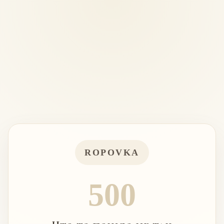
ROPOVKA
500