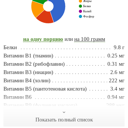
Жиры
Белки
Калий
Фосфор
на одну порцию
или
на 100 грамм
Белки
9.8 г
Витамин B1 (тиамин)
0.25 мг
Витамин B2 (рибофлавин)
0.31 мг
Витамин B3 (ниацин)
2.6 мг
Витамин B4 (холин)
222 мг
Витамин B5 (пантотеновая кислота)
3.4 мг
Витамин B6
0.94 мг
Витамин B9 (фолиевая кислота)
288 мкг
Витамин C
241 мг
Показать полный список
Витамин E
0.75 мг