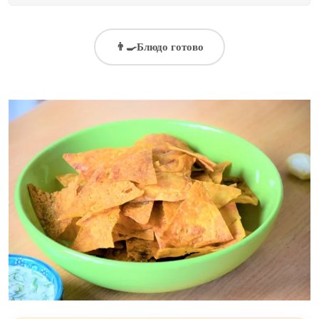
👨‍🍳
Блюдо готово