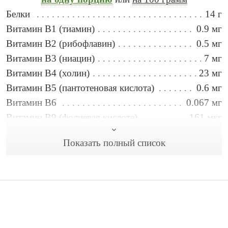
Белки
14 г
Витамин B1 (тиамин)
0.9 мг
Витамин B2 (рибофлавин)
0.5 мг
Витамин B3 (ниацин)
7 мг
Витамин B4 (холин)
23 мг
Витамин B5 (пантотеновая кислота)
0.6 мг
Витамин B6
0.067 мг
Витамин B9 (фолиевая кислота)
161 мкг
Витамин C
0.46 мг
Показать полный список
Витамин E
3.1 мг
Витамин А
12 мкг
Вода
48 г
Железо
4.5 мг
Жиры
19 г
Калий
208 мг