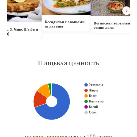
Кесадилья с овощами
Веганская тортилья из
из лаваша
семян льна
фиш & Чипс (Рыба и
ипсы)
Пищевая ценность
Углеводы
Жиры
Белки
Клетчатка
Калий
Other
на одну порцию
или
на 100 грамм