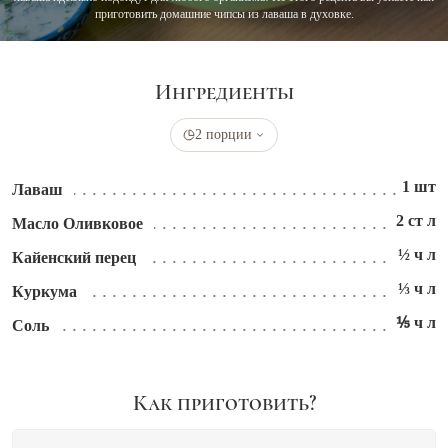
приготовить домашние чипсы из лаваша в духовке.
Ингредиенты
2 порции
1 шт
Лаваш
2 ст л
Масло Оливковое
½ ч л
Кайенский перец
⅓ ч л
Куркума
⅕ ч л
Соль
Как приготовить?