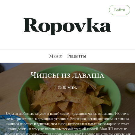
Чипсы из лаваша - веганский рецепт
Войти
Меню
Рецепты
Чипсы из лаваша
30 мин.
Одна из любимых закусок в нашей семье - домашние чипсы из лаваша. Их очень
легко приготовить в домашних условиях. Бесспорно, веганские чипсы из лаваша
намного полезнее и дешевле, чем чипсы купленные в магазине, которые не стоят
своих денег и к тому же напичканы всякой вредной химией. Мои ПП чипсы из
лаваша идеально подойдут для любого организма! Из этого рецепта вы узнаете как