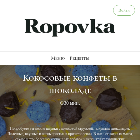
Кокосовые конфеты в шоколаде - веганский рецепт
Войти
Меню
Рецепты
Кокосовые конфеты в
шоколаде
30 мин.
Попробуете веганские шарики с кокосовой стружкой, покрытые шоколадом.
Полезные, вкусные и очень простые в приготовлении. В них нет жирных масел,
сахара и тем более искусственных добавок и непонятных химических