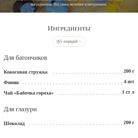
ингредиентов. Все самое полезное и натуральное.
Ингредиенты
5 порций
Для батончиков
200 г
Кокосовая стружка
4 шт
Финик
1 ст л
Чай «Бабочка гороха»
Для глазури
200 г
Шоколад