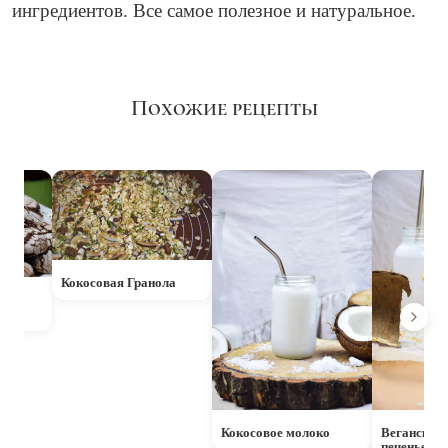
ингредиентов. Все самое полезное и натуральное.
Похожие рецепты
Кокосовая Гранола
енье
Кокосовое молоко
Веганское 
печенье