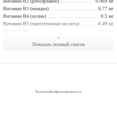
Витамин B2 (рибофлавин)
0.069 мг
Витамин B3 (ниацин)
0.77 мг
Витамин B4 (холин)
0.5 мг
Витамин B5 (пантотеновая кислота)
0.49 мг
Витамин B6
0.15 мг
Витамин B9 (фолиевая кислота)
5.1 мкг
Показать полный список
Витамин C
0.63 мг
Витамин E
0.24 мг
Витамин А
1.2 мкг
Вода
2.9 г
Железо
4 мг
Жиры
43 г
Калий
504 мг
Контакты
Конфиденциальность
Кальций
39 мг
Клетчатка
3.9 г
© 2020–2026 Ropovka.com — веганские рецепты
Магний
111 мг