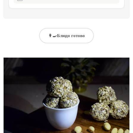
👨‍🍳
Блюдо готово