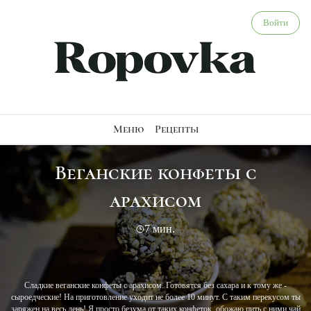
Веганские конфеты с арахисом - веганский рецепт
Войти
Меню
Рецепты
Веганские конфеты с
арахисом
7 мин.
Сладкие веганские конфеты с арахисом. Готовятся без сахара и к тому же -
сыроедческие! На приготовление уходит не более 10 минут. С таким перекусом ты
заряжен на весь день! Я просто безума от таких конфеток, обожаю пить с ними чай