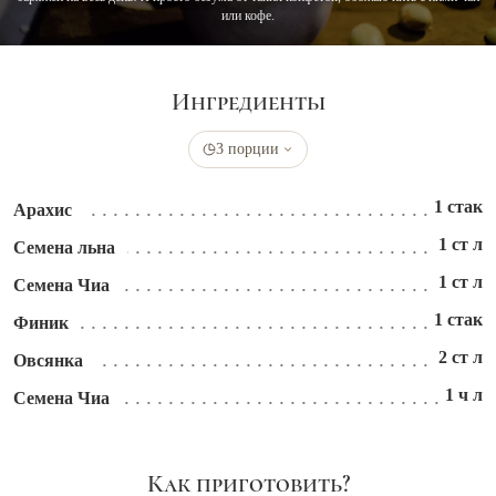
или кофе.
Ингредиенты
3 порции
1 стак
Арахис
1 ст л
Семена льна
1 ст л
Семена Чиа
1 стак
Финик
2 ст л
Овсянка
1 ч л
Семена Чиа
Как приготовить?