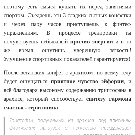
поэтому есть смысл кушать их перед занятиями
спортом. Съедаешь эти 3 сладких сытных конфетки
и через пару часов приступаешь к финтес-
упражнениям. В процессе тренировки ты
почувствуешь небывалый
прилив энергии
и в то
же время ощутишь уверенную легкость!
Улучшение спортивных показателей гарантируется!
После веганских конфет с арахисом по всему телу
будет ощущаться
приятное чувство эйфории
, и
всё благодаря высокому содержанию триптофана в
арахисе, который способствует
синтезу гармона
счастья - серотонина
.
Триптофан, получаемый из арахиса, под влиянием
физических нагрузок с лёгкостью преодолевает