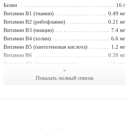
Белки
16 г
Витамин B1 (тиамин)
0.49 мг
Витамин B2 (рибофлавин)
0.21 мг
Витамин B3 (ниацин)
7.4 мг
Витамин B4 (холин)
6.6 мг
Витамин B5 (пантотеновая кислота)
1.2 мг
Витамин B6
0.28 мг
Витамин B9 (фолиевая кислота)
134 мкг
Витамин C
0.33 мг
Показать полный список
Витамин E
0.11 мг
Вода
15 г
Железо
2.6 мг
Жиры
26 г
Калий
606 мг
Кальций
99 мг