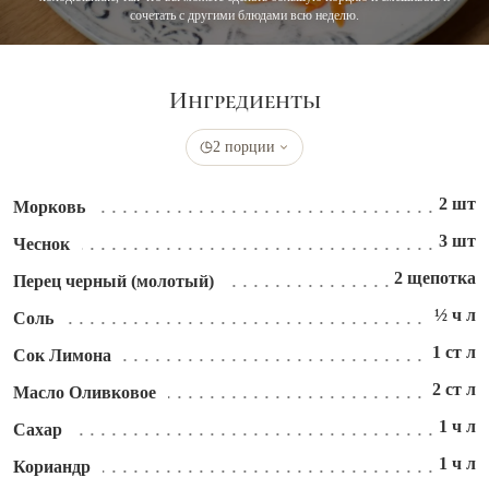
сочетать с другими блюдами всю неделю.
Ингредиенты
2 порции
2 шт
Морковь
3 шт
Чеснок
2 щепотка
Перец черный (молотый)
½ ч л
Соль
1 ст л
Сок Лимона
2 ст л
Масло Оливковое
1 ч л
Сахар
1 ч л
Кориандр