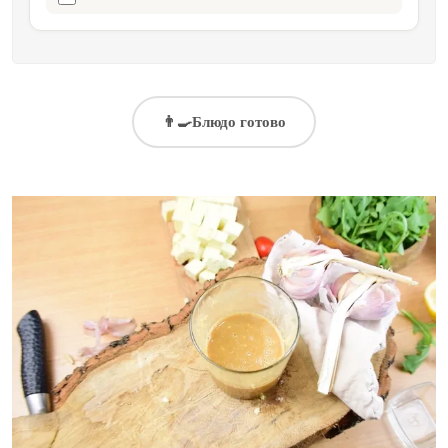
👨‍🍳
Блюдо готово