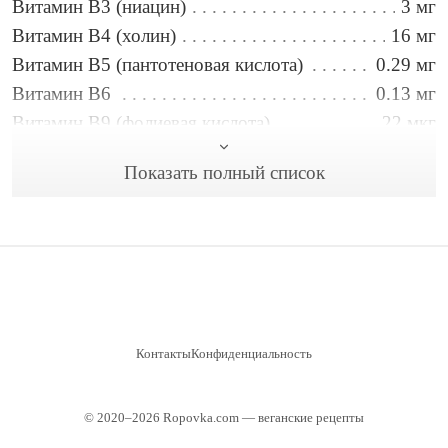
Витамин B3 (ниацин)
3 мг
Витамин B4 (холин)
16 мг
Витамин B5 (пантотеновая кислота)
0.29 мг
Витамин B6
0.13 мг
Витамин B9 (фолиевая кислота)
22 мкг
Витамин C
5.1 мг
Показать полный список
Витамин E
2.8 мг
Вода
19 г
Железо
0.57 мг
Жиры
17 г
Калий
177 мг
Кальций
17 мг
Клетчатка
1.2 г
Контакты
Конфиденциальность
Магний
44 мг
Натрий
604 мг
© 2020–2026 Ropovka.com — веганские рецепты
Сахар
2.6 г