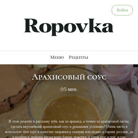
Арахисовый соус - веганский рецепт
Войти
Меню
Рецепты
Арахисовый соус
5 мин.
В этом рецепте я расскажу тебе, как из арахиса, а точнее из арахисовой пасты,
сделать вкуснейший арахисовый соус в домашних условиях! Очень часто я
использую этот соус в качестве заправки к салатам или подаю к спринг роллам, да
и вообще к любому веганскому блюду ложечку, а затем ещё и ещё, и уже