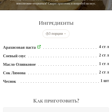
невозможно оторваться! Скорее приготовь и попробуй на вкус.
Ингредиенты
3 порции
4 ст л
Арахисовая паста
2 ст л
Соевый соус
1 ст л
Масло Оливковое
2 ст л
Сок Лимона
1 шт
Чеснок
Как приготовить?