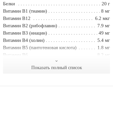
Белки
20 г
Витамин B1 (тиамин)
8 мг
Витамин B12
6.2 мкг
Витамин B2 (рибофлавин)
7.9 мг
Витамин B3 (ниацин)
49 мг
Витамин B4 (холин)
5.4 мг
Витамин B5 (пантотеновая кислота)
1.8 мг
Витамин B6
8.2 мг
Витамин B9 (фолиевая кислота)
251 мкг
Показать полный список
Витамин C
16 мг
Витамин E
1.5 мг
Витамин А
157 мкг
Вода
436 г
Железо
6.7 мг
Жиры
18 г