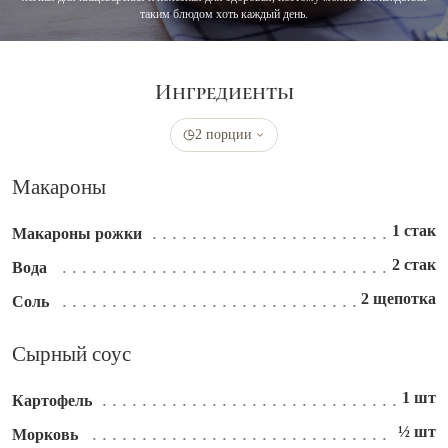
таким блюдом хоть каждый день.
Ингредиенты
2 порции
Макароны
1 стак
Макароны рожки
2 стак
Вода
2 щепотка
Соль
Сырный соус
1 шт
Картофель
½ шт
Морковь