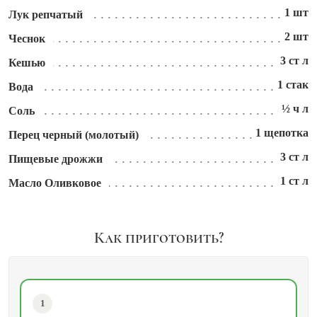
1 шт
Лук репчатый
2 шт
Чеснок
3 ст л
Кешью
1 стак
Вода
½ ч л
Соль
1 щепотка
Перец черный (молотый)
3 ст л
Пищевые дрожжи
1 ст л
Масло Оливковое
Как приготовить?
1