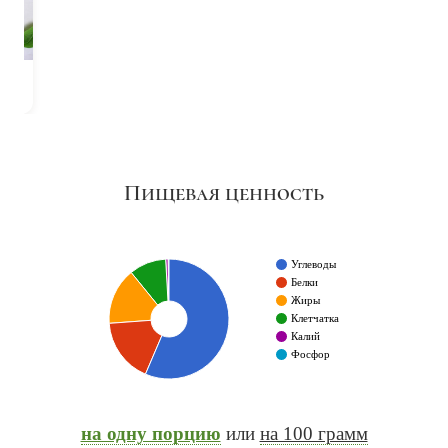
Пищевая ценность
Углеводы
Белки
Жиры
Клетчатка
Калий
Фосфор
на одну порцию
или
на 100 грамм