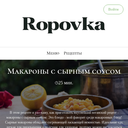
Макароны с сырным соусом - веганский рецепт
Войти
Меню
Рецепты
Макароны с сырным соусом
25 мин.
В этом рецепте я расскажу, как приготовить вкуснейший веганский рецепт -
макароны с сырным соусом. Это блюдо - мой фаворит среди макаронных блюд!
Сырные макароны обладают согревающей ласкающей нежностью. Идеальная еда,
легкая для пищеварения и полезная для здоровья, поэтому можно наслаждаться