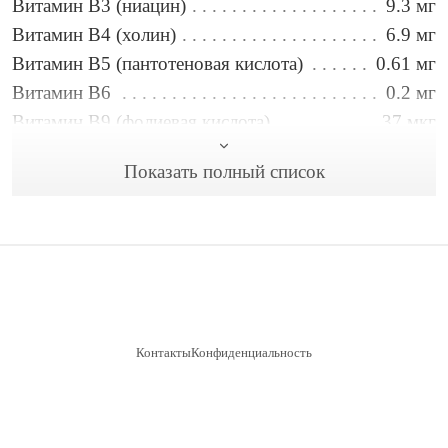
Витамин B3 (ниацин)
9.3 мг
Витамин B4 (холин)
6.9 мг
Витамин B5 (пантотеновая кислота)
0.61 мг
Витамин B6
0.2 мг
Витамин B9 (фолиевая кислота)
37 мкг
Витамин C
6.7 мг
Показать полный список
Витамин E
0.51 мг
Витамин А
17 мкг
Вода
157 г
Железо
7.1 мг
Жиры
19 г
Калий
278 мг
Кальций
492 мг
Контакты
Конфиденциальность
Клетчатка
8 г
Магний
85 мг
© 2020–2026 Ropovka.com — веганские рецепты
Натрий
2343 мг