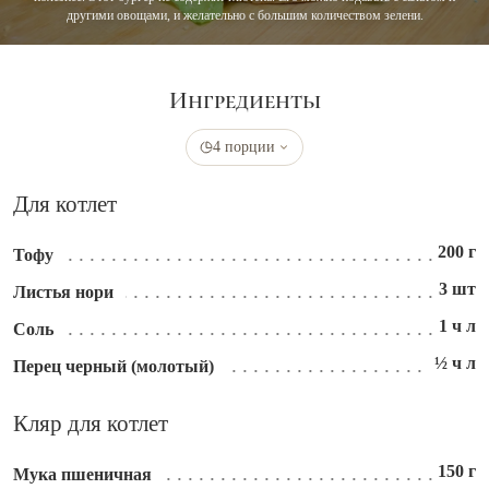
другими овощами, и желательно с большим количеством зелени.
Ингредиенты
4 порции
Для котлет
200 г
Тофу
3 шт
Листья нори
1 ч л
Соль
½ ч л
Перец черный (молотый)
Кляр для котлет
150 г
Мука пшеничная