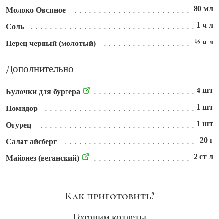
80 мл
Молоко Овсяное
1 ч л
Соль
½ ч л
Перец черный (молотый)
Дополнительно
4 шт
Булочки для бургера
1 шт
Помидор
1 шт
Огурец
20 г
Салат айсберг
2 ст л
Майонез (веганский)
Как приготовить?
Готовим котлеты