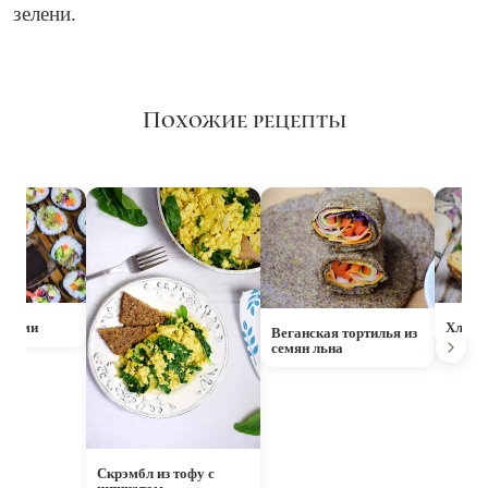
зелени.
Похожие рецепты
ощами
Хлеб д
Веганская тортилья из
семян льна
Скрэмбл из тофу с