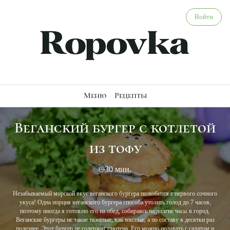
Веганский бургер с котлетой из тофу - веганский рецеп
Войти
Меню
Рецепты
Веганский бургер с котлетой
из тофу
30 мин.
Незабываемый морской вкус веганского бургера полюбится с первого сочного
укуса! Одна порция веганского бургера способа утолить голод до 7 часов,
поэтому иногда я готовлю его на обед, собираясь на долгие часы в город.
Веганские бургеры не такие тяжелые, как мясные, а по составу в десятки раз
полезнее. Этот бургер не содержит глютена. Его можно подавать с салатом и