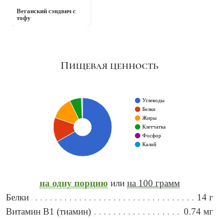
Веганский сэндвич с
тофу
Пищевая ценность
Углеводы
Белки
Жиры
Клетчатка
Фосфор
Калий
на одну порцию
или
на 100 грамм
Белки
14 г
Витамин B1 (тиамин)
0.74 мг