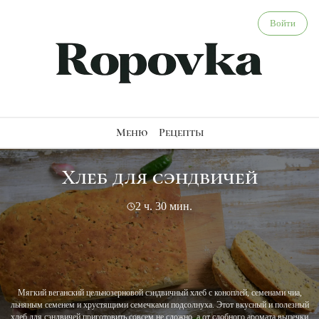
Хлеб для сэндвичей - веганский рецепт
Войти
Меню
Рецепты
Хлеб для сэндвичей
2 ч. 30 мин.
Мягкий веганский цельнозерновой сэндвичный хлеб с коноплей, семенами чиа,
льняным семенем и хрустящими семечками подсолнуха. Этот вкусный и полезный
хлеб для сэндвичей приготовить совсем не сложно, а от сдобного аромата выпечки