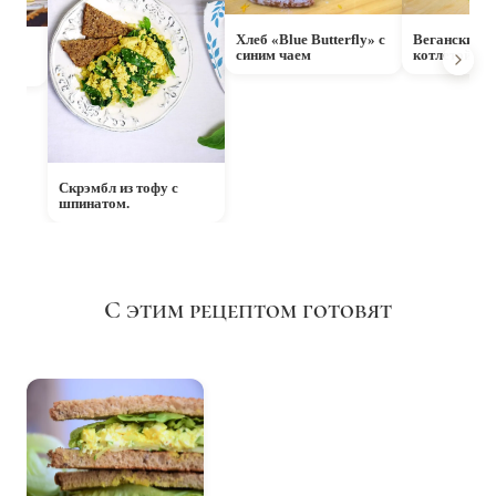
Хлеб «‎Blue Butterfly» c
Веганский б
синим чаем
котлетой из 
Скрэмбл из тофу с
шпинатом.
С этим рецептом готовят