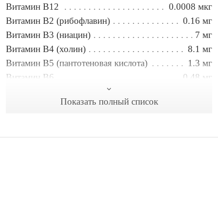
Витамин B12
0.0008 мкг
Витамин B2 (рибофлавин)
0.16 мг
Витамин B3 (ниацин)
7 мг
Витамин B4 (холин)
8.1 мг
Витамин B5 (пантотеновая кислота)
1.3 мг
Витамин B6
0.48 мг
Витамин B9 (фолиевая кислота)
91 мкг
Показать полный список
Витамин C
0.23 мг
Витамин E
3.1 мг
Витамин А
0.29 мкг
Вода
8.4 г
Железо
4.6 мг
Жиры
13 г
Калий
348 мг
Контакты
Конфиденциальность
Кальций
57 мг