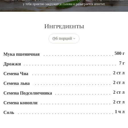
у тебя приятно закружится голова и разыграется аппетит.
Ингредиенты
6 порций
500 г
Мука пшеничная
7 г
Дрожжи
2 ст л
Семена Чиа
2 ст л
Семена льна
2 ст л
Семена Подсолнечника
2 ст л
Семена конопли
1 ч л
Соль