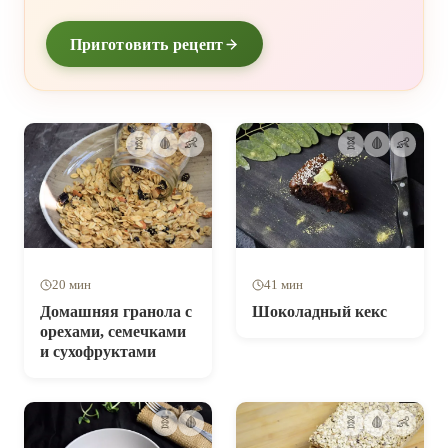
удобен и компактен. Его можно взять с собой в
Приготовить рецепт
«универ» или на работу. А, если ты думаешь, что
подать на десерт, то этот сникерс – отличное
решение!
🧬
🩸
👶
🧬
🩸
👶
20 мин
41 мин
Домашняя гранола с
Шоколадный кекс
орехами, семечками
и сухофруктами
🧬
🩸
🧬
🩸
👶