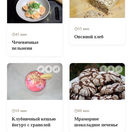
55 мин
45 мин
Овсяной хлеб
Чечевичные
пельмени
🌿
🩸
👶
🧬
🩸
👶
10 мин
66 мин
Клубничный кешью
Мраморное
йогурт с гранолой
шоколадное печенье