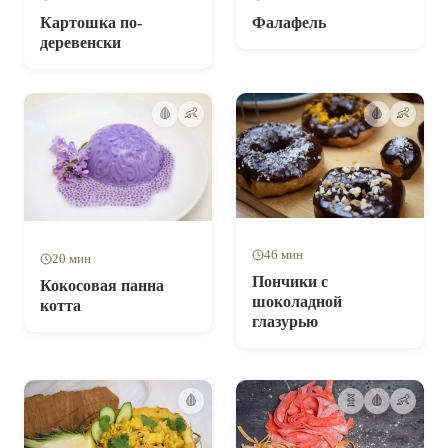
Картошка по-
Фалафель
деревенски
🩸
👶
🩸
👶
46 мин
20 мин
Пончики с
Кокосовая панна
шоколадной
котта
глазурью
🩸
🧬
🩸
👶