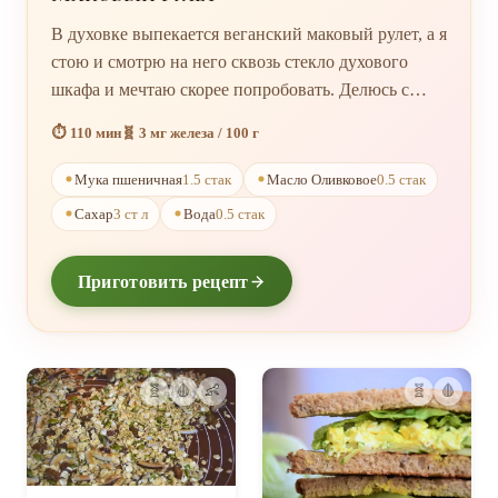
В духовке выпекается веганский маковый рулет, а я
стою и смотрю на него сквозь стекло духового
шкафа и мечтаю скорее попробовать. Делюсь с
тобой своим рецептом! Очень просто и вкусно! Я
⏱️ 110 мин
🧬 3 мг железа / 100 г
готовлю рулет с маком без яиц и дрожжей.
Мука пшеничная
1.5 стак
Масло Оливковое
0.5 стак
Сахар
3 ст л
Вода
0.5 стак
Приготовить рецепт
🧬
🩸
👶
🧬
🩸