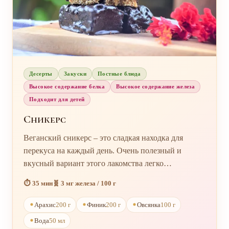
Десерты
Закуски
Постные блюда
Высокое содержание белка
Высокое содержание железа
Подходит для детей
Сникерс
Веганский сникерс – это сладкая находка для
перекуса на каждый день. Очень полезный и
вкусный вариант этого лакомства легко
приготовить в веганском варианте. Тебе
⏱️ 35 мин
🧬 3 мг железа / 100 г
понадобится всего четыре ингредиента, желание
приготовить сладкий перекус и хорошее
Арахис
200 г
Финик
200 г
Овсянка
100 г
настроение! Лакомый батончик, напитанный
Вода
50 мл
сладостью натурального шоколада и фиников,