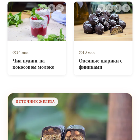
🌿
🩸
👶
🌿
🧬
🩸
👶
14 мин
10 мин
Чиа пудинг на
Овсяные шарики с
кокосовом молоке
финиками
ИСТОЧНИК ЖЕЛЕЗА