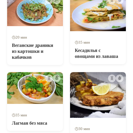
🩸
👶
🧬
🩸
20 мин
35 мин
Веганские драники
Кесадилья с
из картошки и
овощами из лаваша
кабачков
🧬
🩸
🧬
🩸
35 мин
Лагман без мяса
30 мин