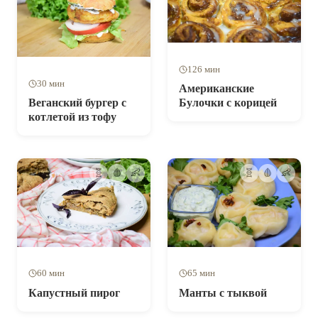
126 мин
30 мин
Американские
Веганский бургер с
Булочки с корицей
котлетой из тофу
🧬
🩸
👶
🧬
🩸
👶
60 мин
65 мин
Капустный пирог
Манты с тыквой