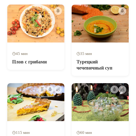
🩸
🩸
45 мин
35 мин
Плов с грибами
Турецкий
чечевичный суп
🧬
🩸
👶
🩸
👶
115 мин
60 мин