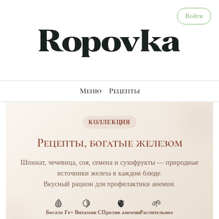
Веганские рецепты с высоким содержанием железа —
Войти
Меню
Рецепты
КОЛЛЕКЦИЯ
Рецепты, богатые железом
Шпинат, чечевица, соя, семена и сухофрукты — природные
источники железа в каждом блюде.
Вкусный рацион для профилактики анемии.
🩸
🍋
🫀
🌱
Богато Fe
+ Витамин C
Против анемии
Растительное