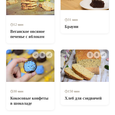
31 мин
12 мин
Брауни
Веганское овсяное
печенье с яблоком
🌿
🩸
👶
🧬
🩸
👶
30 мин
150 мин
Кокосовые конфеты
Хлеб для сэндвичей
в шоколаде