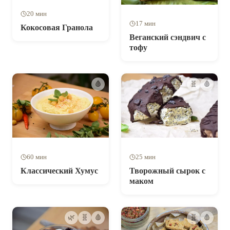
20 мин
17 мин
Кокосовая Гранола
Веганский сэндвич с
тофу
🩸
🧬
🩸
60 мин
25 мин
Классический Хумус
Творожный сырок с
маком
🌿
🧬
🩸
🧬
🩸