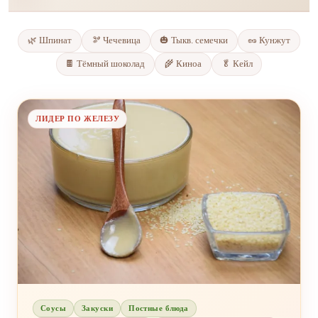
🌿 Шпинат
🫘 Чечевица
🎃 Тыкв. семечки
🥜 Кунжут
🍫 Тёмный шоколад
🌾 Киноа
🥬 Кейл
ЛИДЕР ПО ЖЕЛЕЗУ
Соусы
Закуски
Постные блюда