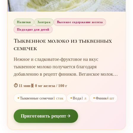
Напитки
Завтрак
Высокое содержание железа
Подходит для детей
Тыквенное молоко из тыквенных
семечек
Нежное и сладковатое-фруктовое на вкус
тыквенное молоко получается благодаря
добавлению в рецепт фиников. Веганское молоко
из тыквенных семечек несёт огромную пользу
⏱️ 11 мин
🧬 0 мг железа / 100 г
детям. Тыквенное молочко нужно принимать
каждое утро по стакану, чтобы организм впитал
Тыквенные семечки
1 стак
Вода
1 л
Финик
4 шт
максимум пользы и энергии. Больше всего
тыквенное молоко я люблю употреблять, добавляя
Приготовить рецепт
в смузи или хлопьи с изюмом, корицей.