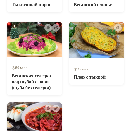
Тыквенный пирог
Веганский оливье
🩸
👶
🩸
80 мин
25 мин
Веганская селедка
Плов с тыквой
под шубой с нори
(шуба без селедки)
🩸
👶