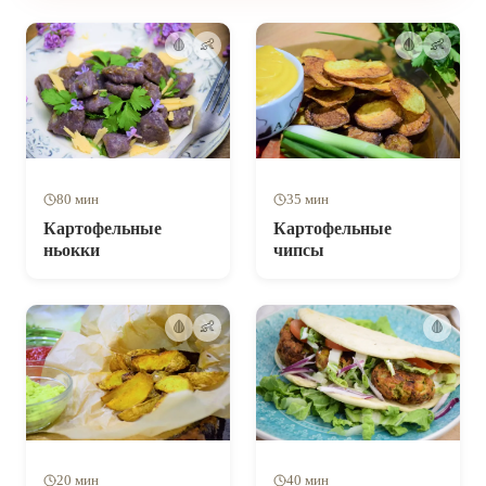
🩸
👶
🩸
👶
80 мин
35 мин
Картофельные
Картофельные
ньокки
чипсы
🩸
👶
🩸
20 мин
40 мин