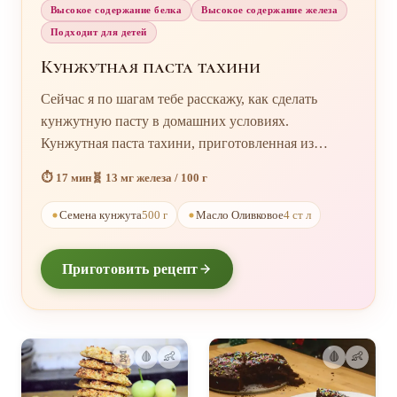
Высокое содержание белка
Высокое содержание железа
Подходит для детей
Кунжутная паста тахини
Сейчас я по шагам тебе расскажу, как сделать
кунжутную пасту в домашних условиях.
Кунжутная паста тахини, приготовленная из
жареных белых кунжутных семян имеет ореховый,
⏱️ 17 мин
🧬 13 мг железа / 100 г
насыщенный вкус и это делает её очень
популярной во многих кухнях, особенно
Семена кунжута
500 г
Масло Оливковое
4 ст л
восточных. Вместо покупной кунжутной пасты
(которую не так просто найти), можно легко
Приготовить рецепт
приготовить свою собственную. Всё, что вам
нужно - это семена белого кунжута, растительное
масло, сковорода и блендер.
🧬
🩸
👶
🩸
👶