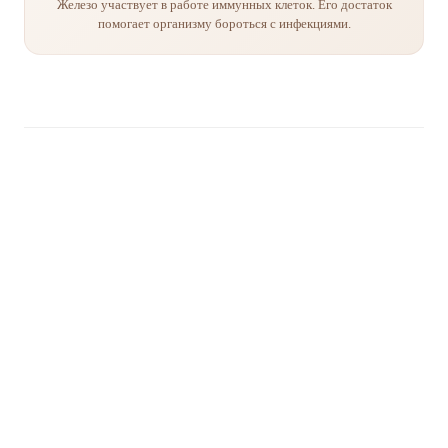
Железо участвует в работе иммунных клеток. Его достаток
помогает организму бороться с инфекциями.
Железо в растительном питании
Железо — один из ключевых минералов для здоровья. Оно
участвует в транспортировке кислорода, работе иммунной
системы и энергетическом обмене. При веганском питании
железо поступает из растительных источников в негемовой
форме.
Для лучшего усвоения негемового железа важно сочетать
его с витамином C. Лимонный сок, болгарский перец,
томаты и цитрусовые значительно повышают
биодоступность железа из растительной пищи.