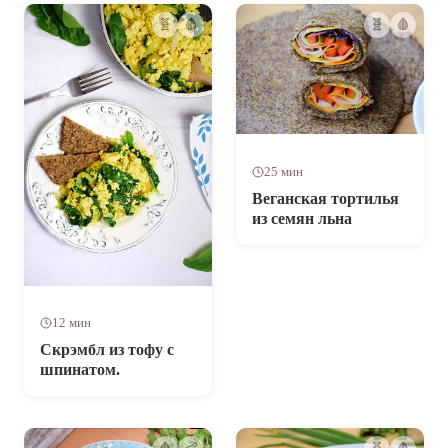
🧬
🩸
🧬
🩸
25 мин
Веганская тортилья
из семян льна
12 мин
Скрэмбл из тофу с
шпинатом.