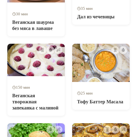
35 мин
30 мин
Дал из чечевицы
Веганская шаурма
без мяса в лаваше
🧬
🩸
👶
🧬
🩸
150 мин
25 мин
Веганская
Тофу Баттер Масала
творожная
запеканка с малиной
🩸
👶
🧬
🩸
👶