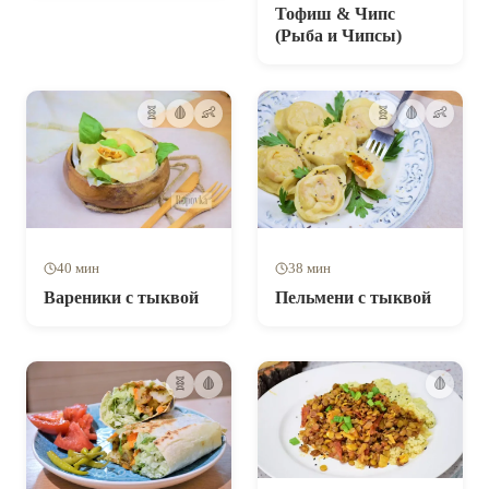
Тофиш & Чипс
(Рыба и Чипсы)
🧬
🩸
👶
🧬
🩸
👶
40 мин
38 мин
Вареники с тыквой
Пельмени с тыквой
🧬
🩸
🩸